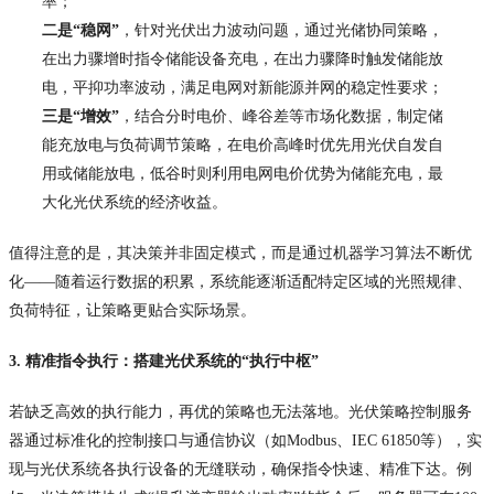
率；
二是“稳网”
，针对光伏出力波动问题，通过光储协同策略，
在出力骤增时指令储能设备充电，在出力骤降时触发储能放
电，平抑功率波动，满足电网对新能源并网的稳定性要求；
三是“增效”
，结合分时电价、峰谷差等市场化数据，制定储
能充放电与负荷调节策略，在电价高峰时优先用光伏自发自
用或储能放电，低谷时则利用电网电价优势为储能充电，最
大化光伏系统的经济收益。
值得注意的是，其决策并非固定模式，而是通过机器学习算法不断优
化——随着运行数据的积累，系统能逐渐适配特定区域的光照规律、
负荷特征，让策略更贴合实际场景。
3. 精准指令执行：搭建光伏系统的“执行中枢”
若缺乏高效的执行能力，再优的策略也无法落地。光伏策略控制服务
器通过标准化的控制接口与通信协议（如Modbus、IEC 61850等），实
现与光伏系统各执行设备的无缝联动，确保指令快速、精准下达。例