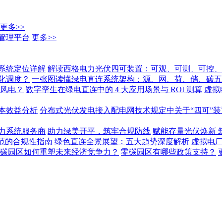
更多>>
管理平台
更多>>
系统定位详解
解读西格电力光伏四可装置：可观、可测、可控、
化调度？
一张图读懂绿电直连系统架构：源、网、荷、储、碳五
 风电？
数字孪生在绿电直连中的 4 大应用场景与 ROI 测算
虚拟
本效益分析
分布式光伏发电接入配电网技术规定中关于“四可”
力系统服务商
助力绿美开平，筑牢合规防线
赋能存量光伏焕新 
范的合规性指南
绿色直连全景展望：五大趋势深度解析
虚拟电
碳园区如何重塑未来经济竞争力？
零碳园区有哪些政策支持？