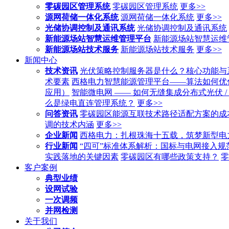
零碳园区管理系统
零碳园区管理系统
更多>>
源网荷储一体化系统
源网荷储一体化系统
更多>>
光储协调控制及通讯系统
光储协调控制及通讯系统
新能源场站智慧运维管理平台
新能源场站智慧运维
新能源场站技术服务
新能源场站技术服务
更多>>
新闻中心
技术资讯
光伏策略控制服务器是什么？核心功能与
术要素
西格电力智慧能源管理平台——算法如何优
应用）
智能微电网 —— 如何无缝集成分布式光伏 /
么是绿电直连管理系统？
更多>>
问答资讯
零碳园区能源互联技术路径适配方案的成
调的技术内涵
更多>>
企业新闻
西格电力：扎根珠海十五载，筑梦新型电
行业新闻
“四可”标准体系解析：国标与电网接入规
实践落地的关键因素
零碳园区有哪些政策支持？
零
客户案例
典型业绩
设网试验
一次调频
并网检测
关于我们