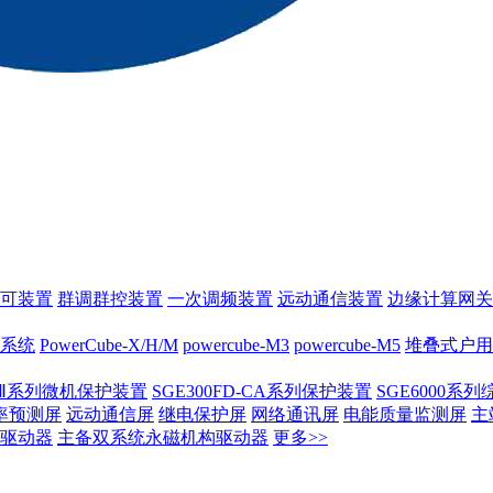
可装置
群调群控装置
一次调频装置
远动通信装置
边缘计算网关
系统
PowerCube-X/H/M
powercube-M3
powercube-M5
堆叠式户用
00Ⅱ系列微机保护装置
SGE300FD-CA系列保护装置
SGE6000系
率预测屏
远动通信屏
继电保护屏
网络通讯屏
电能质量监测屏
主
驱动器
主备双系统永磁机构驱动器
更多>>