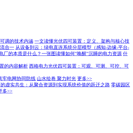
可调的技术内涵
一文读懂光伏四可装置：定义、架构与核心技
流合一
从设备到云：绿电直连系统分层模型（感知-边缘-平台-
电厂的本质是什么？一张图读懂如何"唤醒"沉睡的电力资源
什
装置的内容解析
西格电力光伏四可装置：可观、可测、可控、可
筑牢电网协同防线
山水绘卷 聚力时光
更多>>
厂的虚实共生：从聚合资源到实现系统价值的跃迁之路
零碳园区
更多>>