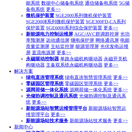
能系统
数据中心储备电系统
通信储备电系统
5G储
备电系统
更多>>
微机保护装置
SGE2000系列微机保护装置
SGE2000Ⅱ系列微机保护装置
SGE300FD-CA系列
保护装置
SGE6000系列综合保护装置
更多>>
新能源电力控制运维屏
AGC/AVC群调群控屏
光功
率预测屏
远动通信屏
继电保护屏
网络通讯屏
电能
质量监测屏
主站监控屏
能源管理屏
光伏发电运维
屏
直流电源屏
更多>>
永磁驱动控制器
单路永磁机构驱动器
永磁开关机
构驱动器
主备双系统永磁机构驱动器
更多>>
解决方案
绿电直连管理系统
绿电直连智慧管理系统
更多>>
零碳园区管理系统
零碳园区管理系统
更多>>
源网荷储一体化系统
源网荷储一体化系统
更多>>
光储协调控制及通讯系统
光储协调控制及通讯系
统
更多>>
新能源场站智慧运维管理平台
新能源场站智慧运
维管理平台
更多>>
新能源场站技术服务
新能源场站技术服务
更多>>
新闻中心