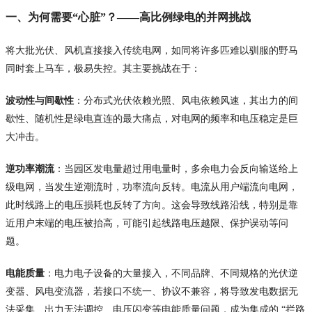
一、为何需要“心脏”？——高比例绿电的并网挑战
将大批光伏、风机直接接入传统电网，如同将许多匹难以驯服的野马
同时套上马车，极易失控。其主要挑战在于：
波动性与间歇性
：分布式光伏依赖光照、风电依赖风速，其出力的间
歇性、随机性是绿电直连的最大痛点，对电网的频率和电压稳定是巨
大冲击。
逆功率潮流
：当园区发电量超过用电量时，多余电力会反向输送给上
级电网，当发生逆潮流时，功率流向反转。电流从用户端流向电网，
此时线路上的电压损耗也反转了方向。这会导致线路沿线，特别是靠
近用户末端的电压被抬高，可能引起线路电压越限、保护误动等问
题。
电能质量
：电力电子设备的大量接入，不同品牌、不同规格的光伏逆
变器、风电变流器，若接口不统一、协议不兼容，将导致发电数据无
法采集、出力无法调控、电压闪变等电能质量问题，成为集成的 “拦路