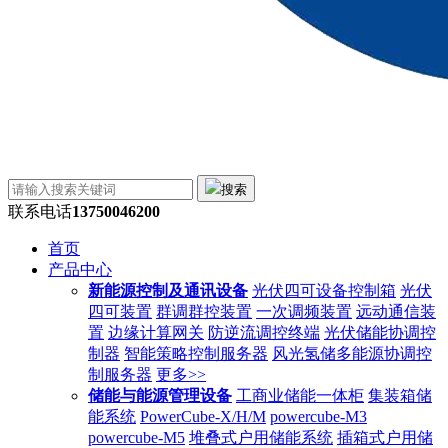
搜索
联系电话
13750046200
首页
产品中心
新能源控制及通讯设备
光伏四可设备控制箱
光伏
四可装置
群调群控装置
一次调频装置
远动通信装
置
边缘计算网关
防逆流调控终端
光伏储能协调控
制器
智能策略控制服务器
风光氢储多能源协调控
制服务器
更多>>
储能与能源管理设备
工商业储能一体柜
集装箱储
能系统
PowerCube-X/H/M
powercube-M3
powercube-M5
堆叠式户用储能系统
插箱式户用储