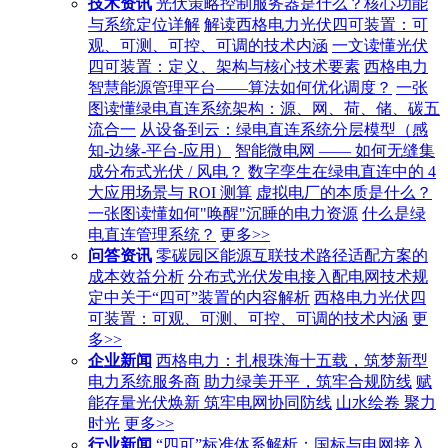
技术资讯
光伏策略控制服务器是什么？核心功能
与系统定位详解
解读西格电力光伏四可装置：可
观、可测、可控、可调的技术内涵
一文读懂光伏
四可装置：定义、架构与核心技术要素
西格电力
智慧能源管理平台——算法如何优化调度？
一张
图读懂绿电直连系统架构：源、网、荷、储、碳五
流合一
从设备到云：绿电直连系统分层模型（感
知-边缘-平台-应用）
智能微电网 —— 如何无缝集
成分布式光伏 / 风电？
数字孪生在绿电直连中的 4
大应用场景与 ROI 测算
虚拟电厂的本质是什么？
一张图读懂如何"唤醒"沉睡的电力资源
什么是绿
电直连管理系统？
更多>>
问答资讯
零碳园区能源互联技术路径适配方案的
成本效益分析
分布式光伏发电接入配电网技术规
定中关于“四可”装置的内容解析
西格电力光伏四
可装置：可观、可测、可控、可调的技术内涵
更
多>>
企业新闻
西格电力：扎根珠海十五载，筑梦新型
电力系统服务商
助力绿美开平，筑牢合规防线
赋
能存量光伏焕新 筑牢电网协同防线
山水绘卷 聚力
时光
更多>>
行业新闻
“四可”标准体系解析：国标与电网接入