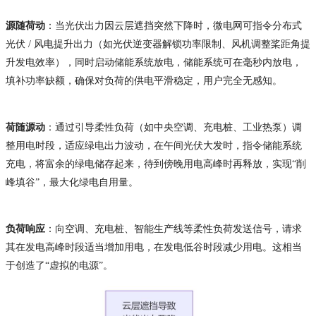
源随荷动
：当光伏出力因云层遮挡突然下降时，微电网可指令分布式
光伏 / 风电提升出力（如光伏逆变器解锁功率限制、风机调整桨距角提
升发电效率），同时启动储能系统放电，储能系统可在毫秒内放电，
填补功率缺额，确保对负荷的供电平滑稳定，用户完全无感知。
荷随源动
：通过引导柔性负荷（如中央空调、充电桩、工业热泵）调
整用电时段，适应绿电出力波动，在午间光伏大发时，指令储能系统
充电，将富余的绿电储存起来，待到傍晚用电高峰时再释放，实现“削
峰填谷”，最大化绿电自用量。
负荷响应
：向空调、充电桩、智能生产线等柔性负荷发送信号，请求
其在发电高峰时段适当增加用电，在发电低谷时段减少用电。这相当
于创造了“虚拟的电源”。