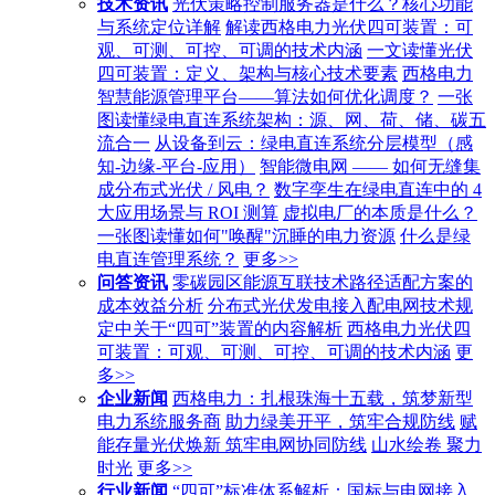
技术资讯
光伏策略控制服务器是什么？核心功能
与系统定位详解
解读西格电力光伏四可装置：可
观、可测、可控、可调的技术内涵
一文读懂光伏
四可装置：定义、架构与核心技术要素
西格电力
智慧能源管理平台——算法如何优化调度？
一张
图读懂绿电直连系统架构：源、网、荷、储、碳五
流合一
从设备到云：绿电直连系统分层模型（感
知-边缘-平台-应用）
智能微电网 —— 如何无缝集
成分布式光伏 / 风电？
数字孪生在绿电直连中的 4
大应用场景与 ROI 测算
虚拟电厂的本质是什么？
一张图读懂如何"唤醒"沉睡的电力资源
什么是绿
电直连管理系统？
更多>>
问答资讯
零碳园区能源互联技术路径适配方案的
成本效益分析
分布式光伏发电接入配电网技术规
定中关于“四可”装置的内容解析
西格电力光伏四
可装置：可观、可测、可控、可调的技术内涵
更
多>>
企业新闻
西格电力：扎根珠海十五载，筑梦新型
电力系统服务商
助力绿美开平，筑牢合规防线
赋
能存量光伏焕新 筑牢电网协同防线
山水绘卷 聚力
时光
更多>>
行业新闻
“四可”标准体系解析：国标与电网接入