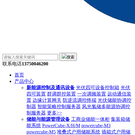
搜索
联系电话
13750046200
首页
产品中心
新能源控制及通讯设备
光伏四可设备控制箱
光伏
四可装置
群调群控装置
一次调频装置
远动通信装
置
边缘计算网关
防逆流调控终端
光伏储能协调控
制器
智能策略控制服务器
风光氢储多能源协调控
制服务器
更多>>
储能与能源管理设备
工商业储能一体柜
集装箱储
能系统
PowerCube-X/H/M
powercube-M3
powercube-M5
堆叠式户用储能系统
插箱式户用储