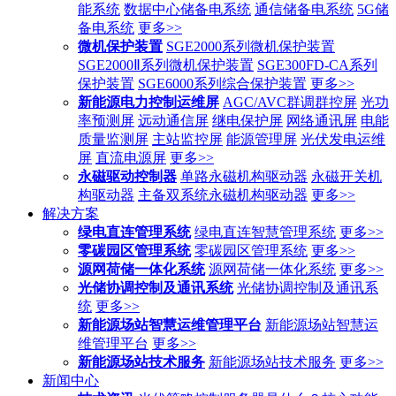
能系统
数据中心储备电系统
通信储备电系统
5G储
备电系统
更多>>
微机保护装置
SGE2000系列微机保护装置
SGE2000Ⅱ系列微机保护装置
SGE300FD-CA系列
保护装置
SGE6000系列综合保护装置
更多>>
新能源电力控制运维屏
AGC/AVC群调群控屏
光功
率预测屏
远动通信屏
继电保护屏
网络通讯屏
电能
质量监测屏
主站监控屏
能源管理屏
光伏发电运维
屏
直流电源屏
更多>>
永磁驱动控制器
单路永磁机构驱动器
永磁开关机
构驱动器
主备双系统永磁机构驱动器
更多>>
解决方案
绿电直连管理系统
绿电直连智慧管理系统
更多>>
零碳园区管理系统
零碳园区管理系统
更多>>
源网荷储一体化系统
源网荷储一体化系统
更多>>
光储协调控制及通讯系统
光储协调控制及通讯系
统
更多>>
新能源场站智慧运维管理平台
新能源场站智慧运
维管理平台
更多>>
新能源场站技术服务
新能源场站技术服务
更多>>
新闻中心