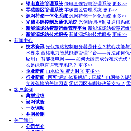
绿电直连管理系统
绿电直连智慧管理系统
更多>>
零碳园区管理系统
零碳园区管理系统
更多>>
源网荷储一体化系统
源网荷储一体化系统
更多>>
光储协调控制及通讯系统
光储协调控制及通讯系统
新能源场站智慧运维管理平台
新能源场站智慧运维
新能源场站技术服务
新能源场站技术服务
更多>>
新闻中心
技术资讯
光伏策略控制服务器是什么？核心功能与
术要素
西格电力智慧能源管理平台——算法如何优
应用）
智能微电网 —— 如何无缝集成分布式光伏 /
么是绿电直连管理系统？
更多>>
企业新闻
山水绘卷 聚力时光
更多>>
行业新闻
“四可”标准体系解析：国标与电网接入规
实践落地的关键因素
零碳园区有哪些政策支持？
零
客户案例
典型业绩
设网试验
一次调频
并网检测
关于我们
公司简介