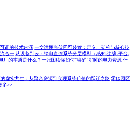
可调的技术内涵
一文读懂光伏四可装置：定义、架构与核心技
流合一
从设备到云：绿电直连系统分层模型（感知-边缘-平台-
电厂的本质是什么？一张图读懂如何"唤醒"沉睡的电力资源
什
厂的虚实共生：从聚合资源到实现系统价值的跃迁之路
零碳园区
更多>>