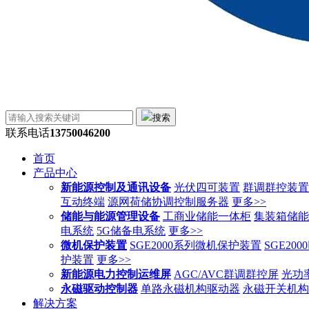
搜索
联系电话
13750046200
首页
产品中心
新能源控制及通讯设备
光伏四可装置
群调群控装置
互动终端
源网荷储协调控制服务器
更多>>
储能与能源管理设备
工商业储能一体柜
集装箱储能
电系统
5G储备电系统
更多>>
微机保护装置
SGE2000系列微机保护装置
SGE20
护装置
更多>>
新能源电力控制运维屏
AGC/AVC群调群控屏
光功
永磁驱动控制器
单路永磁机构驱动器
永磁开关机构
解决方案