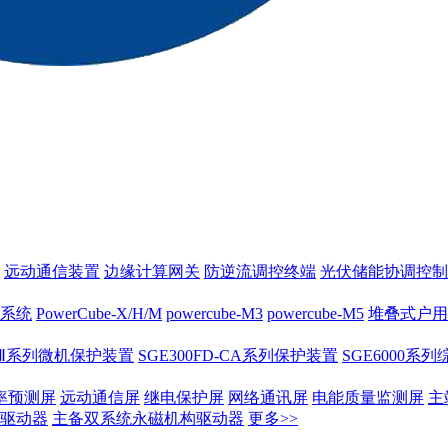
远动通信装置
边缘计算网关
防逆流调控终端
光伏储能协调控制
系统
PowerCube-X/H/M
powercube-M3
powercube-M5
堆叠式户用
00Ⅱ系列微机保护装置
SGE300FD-CA系列保护装置
SGE6000系
率预测屏
远动通信屏
继电保护屏
网络通讯屏
电能质量监测屏
主
驱动器
主备双系统永磁机构驱动器
更多>>