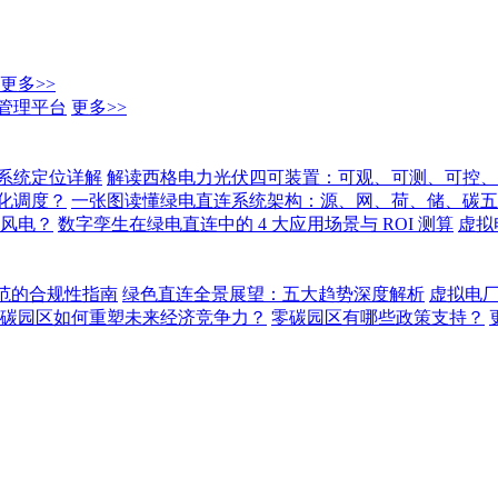
更多>>
管理平台
更多>>
系统定位详解
解读西格电力光伏四可装置：可观、可测、可控、
化调度？
一张图读懂绿电直连系统架构：源、网、荷、储、碳五
 风电？
数字孪生在绿电直连中的 4 大应用场景与 ROI 测算
虚拟
范的合规性指南
绿色直连全景展望：五大趋势深度解析
虚拟电
碳园区如何重塑未来经济竞争力？
零碳园区有哪些政策支持？